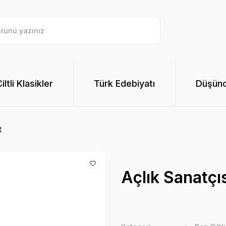
ltli Klasikler
Türk Edebiyatı
Düşünc
t
Açlık Sanatçıs