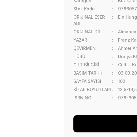
Kategori
Bez Ciltl
Stok Kodu
9786057
ORİJİNAL ESER
Ein Hung
ADI
ORİJİNAL DİL
Almanca
YAZAR
Franz Ka
ÇEVİRMEN
Ahmet A
TÜRÜ
Dünya Kl
CİLT BİLGİSİ
Ciltli - 
BASIM TARİHİ
03.03.2
SAYFA SAYISI
102
KİTAP BOYUTLARI
13,5-19,
ISBN NO
978-605