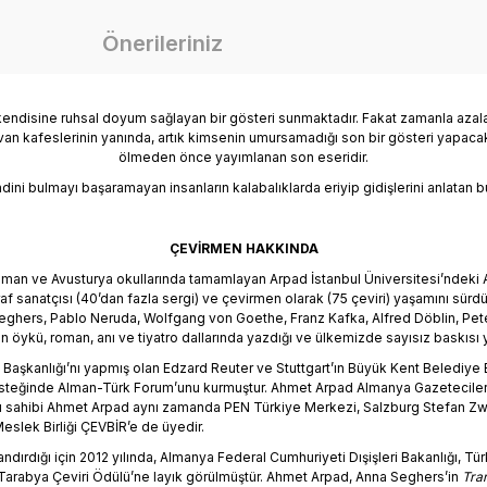
Önerileriniz
e kendisine ruhsal doyum sağlayan bir gösteri sunmaktadır. Fakat zamanla azalan
van kafeslerinin yanında, artık kimsenin umursamadığı son bir gösteri yapacaktı
ölmeden önce yayımlanan son eseridir.
dini bulmayı başaramayan insanların kalabalıklarda eriyip gidişlerini anlatan b
ÇEVİRMEN HAKKINDA
lman ve Avusturya okullarında tamamlayan Arpad İstanbul Üniversitesi’ndeki 
f sanatçısı (40’dan fazla sergi) ve çevirmen olarak (75 çeviri) yaşamını sür
eghers, Pablo Neruda, Wolfgang von Goethe, Franz Kafka, Alfred Döblin, Pe
arın öykü, roman, anı ve tiyatro dallarında yazdığı ve ülkemizde sayısız baskısı
 Başkanlığı’nı yapmış olan Edzard Reuter ve Stuttgart’ın Büyük Kent Beledi
 desteğinde Alman-Türk Forum’unu kurmuştur. Ahmet Arpad Almanya Gazeteciler
dülü sahibi Ahmet Arpad aynı zamanda PEN Türkiye Merkezi, Salzburg Stefan Z
slek Birliği ÇEVBİR’e de üyedir.
dırdığı için 2012 yılında, Almanya Federal Cumhuriyeti Dışişleri Bakanlığı, Tü
n Tarabya Çeviri Ödülü’ne layık görülmüştür. Ahmet Arpad, Anna Seghers’in
Tran