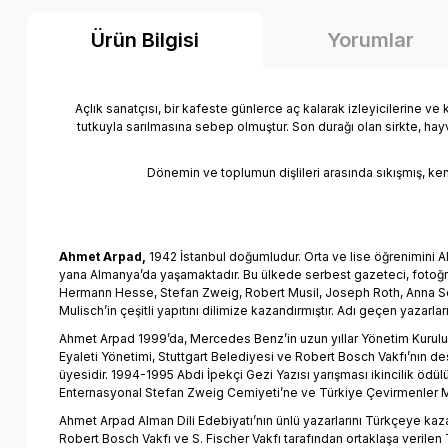
Ürün Bilgisi
Yorumlar
Açlık sanatçısı, bir kafeste günlerce aç kalarak izleyicilerine v
tutkuyla sarılmasına sebep olmuştur. Son durağı olan sirkte, hay
Dönemin ve toplumun dişlileri arasında sıkışmış, ken
Ahmet Arpad,
1942 İstanbul doğumludur. Orta ve lise öğrenimini A
yana Almanya’da yaşamaktadır. Bu ülkede serbest gazeteci, fotoğra
Hermann Hesse, Stefan Zweig, Robert Musil, Joseph Roth, Anna S
Mulisch’in çeşitli yapıtını dilimize kazandırmıştır. Adı geçen yazarl
Ahmet Arpad 1999’da, Mercedes Benz’in uzun yıllar Yönetim Kurulu
Eyaleti Yönetimi, Stuttgart Belediyesi ve Robert Bosch Vakfı’nın
üyesidir. 1994-1995 Abdi İpekçi Gezi Yazısı yarışması ikincilik ö
Enternasyonal Stefan Zweig Cemiyeti’ne ve Türkiye Çevirmenler Me
Ahmet Arpad Alman Dili Edebiyatı’nın ünlü yazarlarını Türkçeye kazan
Robert Bosch Vakfı ve S. Fischer Vakfı tarafından ortaklaşa verile