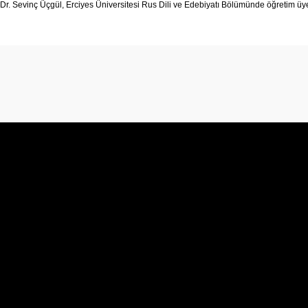
 Dr. Sevinç Üçgül, Erciyes Üniversitesi Rus Dili ve Edebiyatı Bölümünde öğretim üye
onularda yetersiz gördüğünüz noktaları öneri formunu kullanarak tarafımız
Bu ürüne ilk yorumu siz yapın!
Yorum Yaz
Gönder