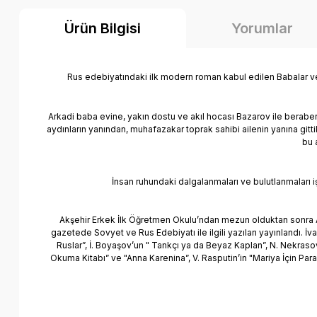
Ürün Bilgisi
Yorumlar
Rus edebiyatındaki ilk modern roman kabul edilen Babalar ve O
Arkadi baba evine, yakın dostu ve akıl hocası Bazarov ile beraber 
aydınların yanından, muhafazakar toprak sahibi ailenin yanına gittik
bu 
İnsan ruhundaki dalgalanmaları ve bulutlanmaları iş
Akşehir Erkek İlk Öğretmen Okulu’ndan mezun olduktan sonra AÜ 
gazetede Sovyet ve Rus Edebiyatı ile ilgili yazıları yayınlandı. İ
Ruslar”, İ. Boyaşov’un " Tankçı ya da Beyaz Kaplan”, N. Nekraso
Okuma Kitabı” ve "Anna Karenina”, V. Rasputin’in "Mariya İçin Para” 