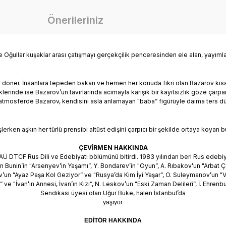
Önerileriniz
ğullar kuşaklar arası çatışmayı gerçekçilik penceresinden ele alan, yayımland
döner. İnsanlara tepeden bakan ve hemen her konuda fikri olan Bazarov kısa sür
lerinde ise Bazarov’un tavırlarında acımayla karışık bir kayıtsızlık göze çarpa
atmosferde Bazarov, kendisini asla anlamayan "baba” figürüyle daima ters dü
lerken aşkın her türlü prensibi altüst edişini çarpıcı bir şekilde ortaya koyan 
ÇEVİRMEN HAKKINDA
DTCF Rus Dili ve Edebiyatı bölümünü bitirdi. 1983 yılından beri Rus edebiyat
van Bunin’in "Arsenyev’in Yaşamı”, Y. Bondarev’in "Oyun”, A. Rıbakov’un "Arbat
v’un "Ayaz Paşa Kol Geziyor” ve "Rusya’da Kim İyi Yaşar”, O. Suleymanov’un "
ve "İvan’ın Annesi, İvan’ın Kızı”, N. Leskov’un "Eski Zaman Delileri”, İ. Ehrenb
Sendikası üyesi olan Uğur Büke, halen İstanbul’da
yaşıyor.
EDİTÖR HAKKINDA