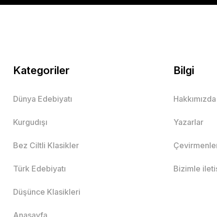
Kategoriler
Bilgi
Dünya Edebiyatı
Hakkımızda
Kurgudışı
Yazarlar
Bez Ciltli Klasikler
Çevirmenle
Türk Edebiyatı
Bizimle ilet
Düşünce Klasikleri
Anasayfa