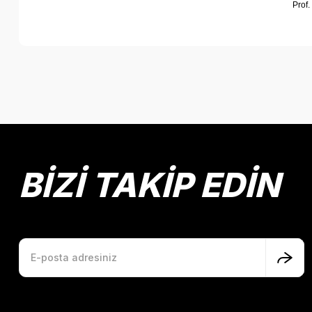
Prof.
Bu ürünün fiyat bilgisi, resim, ürün açıklamalarında ve diğer k
Görüş ve önerileriniz için teşekkür ederiz.
Ürün resmi kalitesiz, bozuk veya görüntülenemiyor.
Ürün açıklamasında eksik bilgiler bulunuyor.
Ürün bilgilerinde hatalar bulunuyor.
BİZİ TAKİP EDİN
Ürün fiyatı diğer sitelerden daha pahalı.
Bu ürüne benzer farklı alternatifler olmalı.