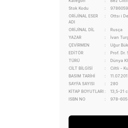
Kategori
Bez Ciltl
Stok Kodu
978605
ORİJİNAL ESER
Ottsı i De
ADI
ORİJİNAL DİL
Rusça
YAZAR
İvan Tu
ÇEVİRMEN
Uğur Bü
EDİTÖR
Prof. Dr.
TÜRÜ
Dünya Kl
CİLT BİLGİSİ
Ciltli - 
BASIM TARİHİ
11.07.201
SAYFA SAYISI
280
KİTAP BOYUTLARI
13,5-21 
ISBN NO
978-605