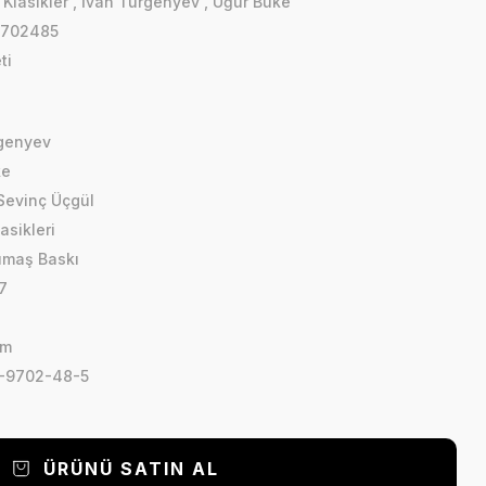
i Klasikler
,
İvan Turgenyev
,
Uğur Büke
9702485
ti
rgenyev
ke
 Sevinç Üçgül
asikleri
Kumaş Baskı
7
cm
-9702-48-5
ÜRÜNÜ SATIN AL