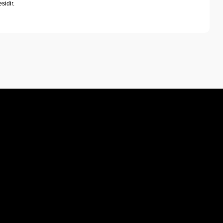
sidir.
a iletebilirsiniz.