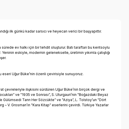
ığı ilk günkü kadar sarsıcı ve heyecan verici bir başyapıttır.
ede ev halkı için bir tehdit oluşturur. Batı taraftarı bu kentsoylu
r. Yeninin eskiyle, modernin gelenekselle, üretimin yıkımla çatıştığı
şer.
bu eseri Uğur Büke’nin özenli çevirisiyle sunuyoruz.
 çevreleriyle ilişkisini sürdüren Uğur Büke’nin birçok dergi ve
 Çocukları” ve "1935 ve Sonrası”, S. Uturgauri’nin "Boğazdaki Beyaz
Ve Gülümsedi Tanrı Her Sözcükte” ve "Aziya”, L. Tolstoy’un "Dört
urg – V. Grosman’ın "Kara Kitap” eserlerini çevirdi. Türkiye Yazarlar