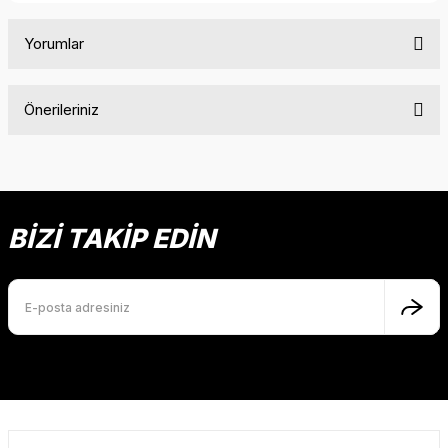
Yorumlar
Önerileriniz
Bu ürüne ilk yorumu siz yapın!
Bu ürünün fiyat bilgisi, resim, ürün açıklamalarında ve diğer
konularda yetersiz gördüğünüz noktaları öneri formunu
Yorum Yaz
kullanarak tarafımıza iletebilirsiniz.
Görüş ve önerileriniz için teşekkür ederiz.
BİZİ TAKİP EDİN
Ürün resmi kalitesiz, bozuk veya görüntülenemiyor.
Ürün açıklamasında eksik bilgiler bulunuyor.
Ürün bilgilerinde hatalar bulunuyor.
Ürün fiyatı diğer sitelerden daha pahalı.
Bu ürüne benzer farklı alternatifler olmalı.