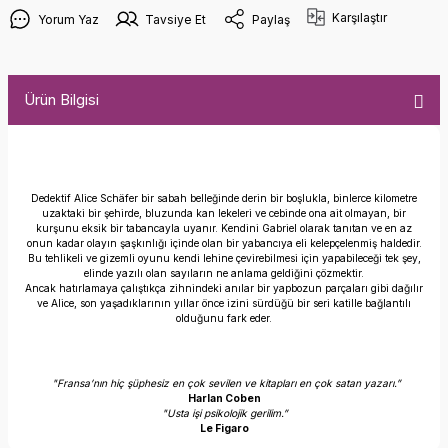
Karşılaştır
Yorum Yaz
Tavsiye Et
Paylaş
Ürün Bilgisi
Dedektif Alice Schäfer bir sabah belleğinde derin bir boşlukla, binlerce kilometre
uzaktaki bir şehirde, bluzunda kan lekeleri ve cebinde ona ait olmayan, bir
kurşunu eksik bir tabancayla uyanır. Kendini Gabriel olarak tanıtan ve en az
onun kadar olayın şaşkınlığı içinde olan bir yabancıya eli kelepçelenmiş haldedir.
Bu tehlikeli ve gizemli oyunu kendi lehine çevirebilmesi için yapabileceği tek şey,
elinde yazılı olan sayıların ne anlama geldiğini çözmektir.
Ancak hatırlamaya çalıştıkça zihnindeki anılar bir yapbozun parçaları gibi dağılır
ve Alice, son yaşadıklarının yıllar önce izini sürdüğü bir seri katille bağlantılı
olduğunu fark eder.
"Fransa’nın hiç şüphesiz en çok sevilen ve kitapları en çok satan yazarı.”
Harlan Coben
"Usta işi psikolojik gerilim.”
Le Figaro