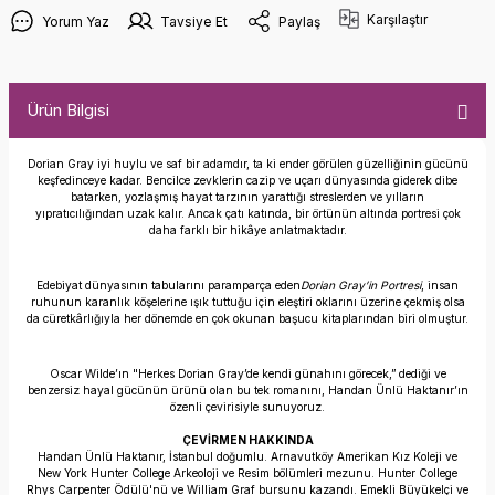
Karşılaştır
Yorum Yaz
Tavsiye Et
Paylaş
Ürün Bilgisi
Dorian Gray iyi huylu ve saf bir adamdır, ta ki ender görülen güzelliğinin gücünü
keşfedinceye kadar. Bencilce zevklerin cazip ve uçarı dünyasında giderek dibe
batarken, yozlaşmış hayat tarzının yarattığı streslerden ve yılların
yıpratıcılığından uzak kalır. Ancak çatı katında, bir örtünün altında portresi çok
daha farklı bir hikâye anlatmaktadır.
Edebiyat dünyasının tabularını paramparça eden
Dorian Gray’in Portresi
, insan
ruhunun karanlık köşelerine ışık tuttuğu için eleştiri oklarını üzerine çekmiş olsa
da cüretkârlığıyla her dönemde en çok okunan başucu kitaplarından biri olmuştur.
Oscar Wilde’ın "Herkes Dorian Gray’de kendi günahını görecek,” dediği ve
benzersiz hayal gücünün ürünü olan bu tek romanını, Handan Ünlü Haktanır’ın
özenli çevirisiyle sunuyoruz.
ÇEVİRMEN HAKKINDA
Handan Ünlü Haktanır, İstanbul doğumlu. Arnavutköy Amerikan Kız Koleji ve
New York Hunter College Arkeoloji ve Resim bölümleri mezunu. Hunter College
Rhys Carpenter Ödülü'nü ve William Graf bursunu kazandı. Emekli Büyükelçi ve