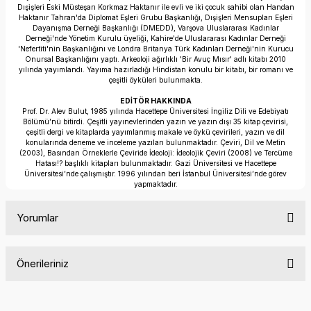
Dışişleri Eski Müsteşarı Korkmaz Haktanır ile evli ve iki çocuk sahibi olan Handan
Haktanır Tahran'da Diplomat Eşleri Grubu Başkanlığı, Dışişleri Mensupları Eşleri
Dayanışma Derneği Başkanlığı (DMEDD), Varşova Uluslararası Kadınlar
Derneği'nde Yönetim Kurulu üyeliği, Kahire'de Uluslararası Kadınlar Derneği
'Nefertiti'nin Başkanlığını ve Londra Britanya Türk Kadınları Derneği'nin Kurucu
Onursal Başkanlığını yaptı. Arkeoloji ağırlıklı 'Bir Avuç Mısır' adlı kitabı 2010
yılında yayımlandı. Yayıma hazırladığı Hindistan konulu bir kitabı, bir romanı ve
çeşitli öyküleri bulunmakta.
EDİTÖR HAKKINDA
Prof. Dr. Alev Bulut, 1985 yılında Hacettepe Üniversitesi İngiliz Dili ve Edebiyatı
Bölümü’nü bitirdi. Çeşitli yayınevlerinden yazın ve yazın dışı 35 kitap çevirisi,
çeşitli dergi ve kitaplarda yayımlanmış makale ve öykü çevirileri, yazın ve dil
konularında deneme ve inceleme yazıları bulunmaktadır. Çeviri, Dil ve Metin
(2003), Basından Örneklerle Çeviride İdeoloji: İdeolojik Çeviri (2008) ve Tercüme
Hatası!? başlıklı kitapları bulunmaktadır. Gazi Üniversitesi ve Hacettepe
Üniversitesi’nde çalışmıştır. 1996 yılından beri İstanbul Üniversitesi’nde görev
yapmaktadır.
Yorumlar
Önerileriniz
Bu ürüne ilk yorumu siz yapın!
Bu ürünün fiyat bilgisi, resim, ürün açıklamalarında ve diğer