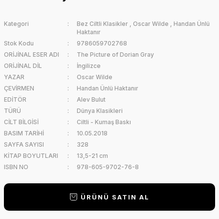
Kategori
Bez Ciltli Klasikler
,
Oscar Wilde
,
Handan Ünlü
Haktanır
Stok Kodu
9786059702768
ORİJİNAL ESER ADI
The Picture of Dorian Gray
ORİJİNAL DİL
İngilizce
YAZAR
Oscar Wilde
ÇEVİRMEN
Handan Ünlü Haktanır
EDİTÖR
Alev Bulut
TÜRÜ
Dünya Klasikleri
CİLT BİLGİSİ
Ciltli - Kumaş Baskı
BASIM TARİHİ
10.05.2018
SAYFA SAYISI
328
KİTAP BOYUTLARI
13,5-21 cm
ISBN NO
978-605-9702-76-8
ÜRÜNÜ SATIN AL