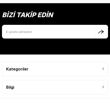
konularda yetersiz gördüğünüz noktaları öneri formunu
Yorum Yaz
kullanarak tarafımıza iletebilirsiniz.
Görüş ve önerileriniz için teşekkür ederiz.
BİZİ TAKİP EDİN
Ürün resmi kalitesiz, bozuk veya görüntülenemiyor.
Ürün açıklamasında eksik bilgiler bulunuyor.
Ürün bilgilerinde hatalar bulunuyor.
Ürün fiyatı diğer sitelerden daha pahalı.
Bu ürüne benzer farklı alternatifler olmalı.
Kategoriler
Gönder
Bilgi