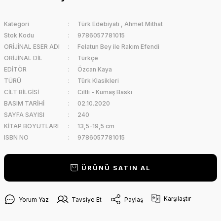
Kategori
Türk Edebiyatı
,
Ahmet Mithat
Stok Kodu
9786057781015
ORİJİNAL ESER ADI
Felatun Bey ile Rakım Efendi
ORİJİNAL DİL
Türkçe
EDİTÖR
Özcan Kaya
TÜRÜ
Türk Klasikleri
CİLT BİLGİSİ
Ciltli - Kumaş Baskı
BASIM TARİHİ
02.10.2020
SAYFA SAYISI
240
KİTAP BOYUTLARI
13,5-19,5 cm
ISBN NO
9786057781015
ÜRÜNÜ SATIN AL
Karşılaştır
Yorum Yaz
Tavsiye Et
Paylaş