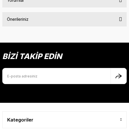
Yorumlar
Önerileriniz
Bu ürüne ilk yorumu siz yapın!
Bu ürünün fiyat bilgisi, resim, ürün açıklamalarında ve diğer
konularda yetersiz gördüğünüz noktaları öneri formunu
Yorum Yaz
kullanarak tarafımıza iletebilirsiniz.
Görüş ve önerileriniz için teşekkür ederiz.
BİZİ TAKİP EDİN
Ürün resmi kalitesiz, bozuk veya görüntülenemiyor.
Ürün açıklamasında eksik bilgiler bulunuyor.
Ürün bilgilerinde hatalar bulunuyor.
Ürün fiyatı diğer sitelerden daha pahalı.
Bu ürüne benzer farklı alternatifler olmalı.
Kategoriler