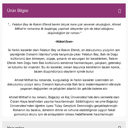
Ürün Bilgisi
"... Felatun Bey ile Rakım Efendi benim birçok kere çok severek okuduğum, Ahmet
Mithat’ın romanına ilk başlangıç yapmak isteyenler için de ideal olduğunu
düşündüğüm bir roman.”
-Nüket Esen-
İki farklı karakter olan Felatun Bey ve Rakım Efendi, on dokuzuncu yüzyılın son
çeyreğinde Osmanlı İstanbul'unda karşımıza çıkar. Felatun Bey, Batı ile Doğu
kültürünü tam bilmeyen, züppe, şımarık ve savurgan bir karakterken, Rakım
Efendi hem Doğu hem Batı kültürünü kendince harmanlayan, çalışkan, gelenekçi
ve tutumlu bir insandır. Bu iki karakter, roman boyunca kendilerini bazen komik,
bazen düşündürücü olayların içinde bulur.
Ahmet Mithat bu romanda, kurguladığı iki farklı karakter üzerinden on
dokuzuncu yüzyıl sonu Osmanlı toplumunda Batı tarzı modernleşmenin etkisiyle
yaşanan değişimleri ve çelişkileri abartılı bir şekilde kaleme alır.
Ahmet Mithat’ın bu romanı, Boğaziçi ve Koç Üniversitesi'nde ders vermekte olan
Özcan Kaya tarafından yayına hazırlanmıştır. Editörlüğünü ise yine Boğaziçi
Üniversitesi'nden öğretim üyesi Tülay Gençtürk Demircioğlu gerçekleştirmiştir.
Romanın bu baskısı, dönemin diline ve ruhuna olabildiğince uygun fakat
günümüz okuru için de anlaşılabilir olması hedeflenerek hazırlanmıştır.