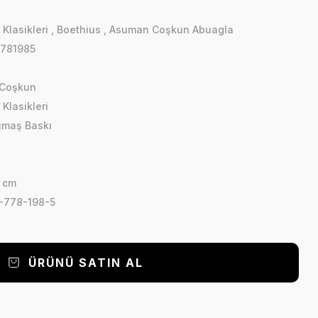
Klasikleri
,
Boethius
,
Asuman Coşkun Abuagla
781985
Coşkun
Klasikleri
Kumaş Baskı
5 cm
-778-198-5
ÜRÜNÜ SATIN AL