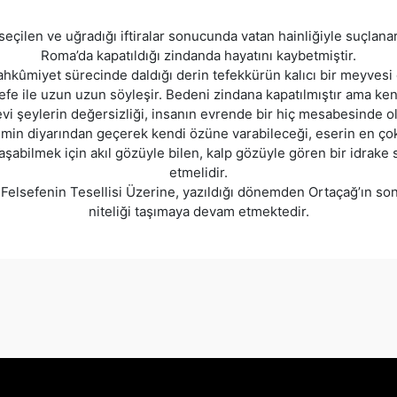
eçilen ve uğradığı iftiralar sonucunda vatan hainliğiyle suçla
Roma’da kapatıldığı zindanda hayatını kaybetmiştir.
ahkûmiyet sürecinde daldığı derin tefekkürün kalıcı bir meyvesi 
sefe ile uzun uzun söyleşir. Bedeni zindana kapatılmıştır ama ke
i şeylerin değersizliği, insanın evrende bir hiç mesabesinde ol
emin diyarından geçerek kendi özüne varabileceği, eserin en çok
aşabilmek için akıl gözüyle bilen, kalp gözüyle gören bir idrake
etmelidir.
Felsefenin Tesellisi Üzerine, yazıldığı dönemden Ortaçağ’ın son
niteliği taşımaya devam etmektedir.
onularda yetersiz gördüğünüz noktaları öneri formunu kullanarak tarafımız
Bu ürüne ilk yorumu siz yapın!
Yorum Yaz