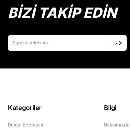
Ürün bilgilerinde hatalar bulunuyor.
BİZİ TAKİP EDİN
Ürün fiyatı diğer sitelerden daha pahalı.
Bu ürüne benzer farklı alternatifler olmalı.
Kategoriler
Bilgi
Dünya Edebiyatı
Hakkımızda