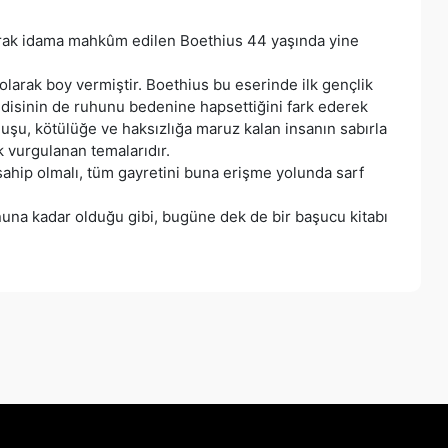
narak idama mahkûm edilen Boethius 44 yaşında yine
olarak boy vermiştir. Boethius bu eserinde ilk gençlik
ndisinin de ruhunu bedenine hapsettiğini fark ederek
uşu, kötülüğe ve haksızlığa maruz kalan insanın sabırla
 vurgulanan temalarıdır.
 sahip olmalı, tüm gayretini buna erişme yolunda sarf
una kadar olduğu gibi, bugüne dek de bir başucu kitabı
a iletebilirsiniz.