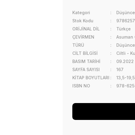
Kategori
Düşünce 
Stok Kodu
9786257
ORİJİNAL DİL
Türkçe
ÇEVİRMEN
Asuman 
TÜRÜ
Düşünce 
CİLT BİLGİSİ
Ciltli - 
BASIM TARİHİ
09.2022
SAYFA SAYISI
167
KİTAP BOYUTLARI
13,5-19,
ISBN NO
978-625