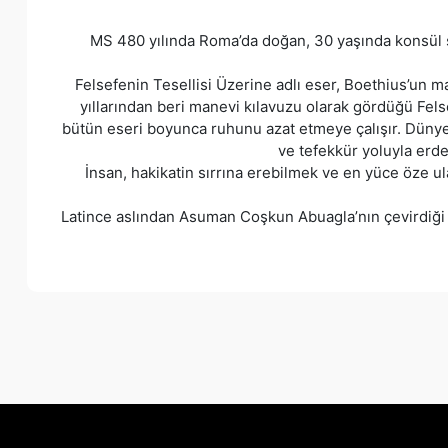
MS 480 yılında Roma’da doğan, 30 yaşında konsül s
Felsefenin Tesellisi Üzerine adlı eser, Boethius’un m
yıllarından beri manevi kılavuzu olarak gördüğü Fel
bütün eseri boyunca ruhunu azat etmeye çalışır. Dünyev
ve tefekkür yoluyla erd
İnsan, hakikatin sırrına erebilmek ve en yüce öze ul
Latince aslından Asuman Coşkun Abuagla’nın çevirdiği 
Bu ürünün fiyat bilgisi, resim, ürün açıklamalarında ve diğer k
Görüş ve önerileriniz için teşekkür ederiz.
Ürün resmi kalitesiz, bozuk veya görüntülenemiyor.
Ürün açıklamasında eksik bilgiler bulunuyor.