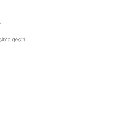
r
işime geçin