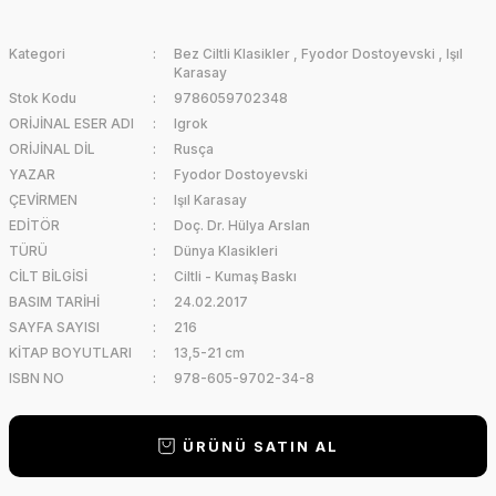
Kategori
Bez Ciltli Klasikler
,
Fyodor Dostoyevski
,
Işıl
Karasay
Stok Kodu
9786059702348
ORİJİNAL ESER ADI
Igrok
ORİJİNAL DİL
Rusça
YAZAR
Fyodor Dostoyevski
ÇEVİRMEN
Işıl Karasay
EDİTÖR
Doç. Dr. Hülya Arslan
TÜRÜ
Dünya Klasikleri
CİLT BİLGİSİ
Ciltli - Kumaş Baskı
BASIM TARİHİ
24.02.2017
SAYFA SAYISI
216
KİTAP BOYUTLARI
13,5-21 cm
ISBN NO
978-605-9702-34-8
ÜRÜNÜ SATIN AL