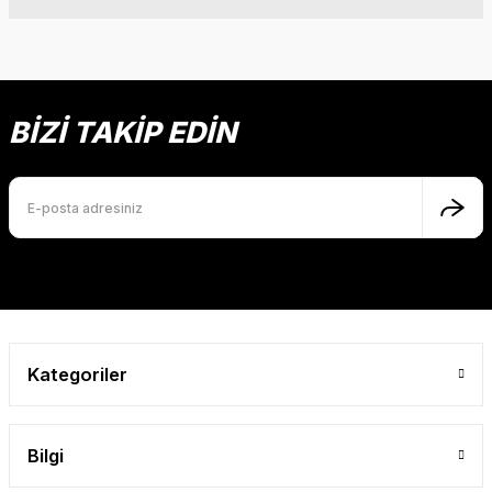
Bu ürüne ilk yorumu siz yapın!
Bu ürünün fiyat bilgisi, resim, ürün açıklamalarında ve diğer
konularda yetersiz gördüğünüz noktaları öneri formunu
Yorum Yaz
kullanarak tarafımıza iletebilirsiniz.
Görüş ve önerileriniz için teşekkür ederiz.
BİZİ TAKİP EDİN
Ürün resmi kalitesiz, bozuk veya görüntülenemiyor.
Ürün açıklamasında eksik bilgiler bulunuyor.
Ürün bilgilerinde hatalar bulunuyor.
Ürün fiyatı diğer sitelerden daha pahalı.
Bu ürüne benzer farklı alternatifler olmalı.
Kategoriler
Gönder
Bilgi