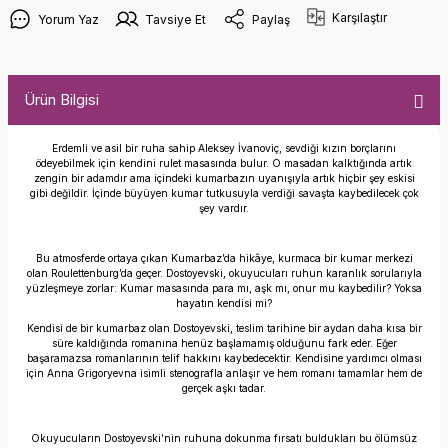
Karşılaştır
Yorum Yaz
Tavsiye Et
Paylaş
Ürün Bilgisi
Erdemli ve asil bir ruha sahip Aleksey İvanoviç, sevdiği kızın borçlarını
ödeyebilmek için kendini rulet masasında bulur. O masadan kalktığında artık
zengin bir adamdır ama içindeki kumarbazın uyanışıyla artık hiçbir şey eskisi
gibi değildir. İçinde büyüyen kumar tutkusuyla verdiği savaşta kaybedilecek çok
şey vardır.
Bu atmosferde ortaya çıkan Kumarbaz’da hikâye, kurmaca bir kumar merkezi
olan Roulettenburg’da geçer. Dostoyevski, okuyucuları ruhun karanlık sorularıyla
yüzleşmeye zorlar: Kumar masasında para mı, aşk mı, onur mu kaybedilir? Yoksa
hayatın kendisi mi?
Kendisi de bir kumarbaz olan Dostoyevski, teslim tarihine bir aydan daha kısa bir
süre kaldığında romanına henüz başlamamış olduğunu fark eder. Eğer
başaramazsa romanlarının telif hakkını kaybedecektir. Kendisine yardımcı olması
için Anna Grigoryevna isimli stenografla anlaşır ve hem romanı tamamlar hem de
gerçek aşkı tadar.
Okuyucuların Dostoyevski’nin ruhuna dokunma fırsatı buldukları bu ölümsüz