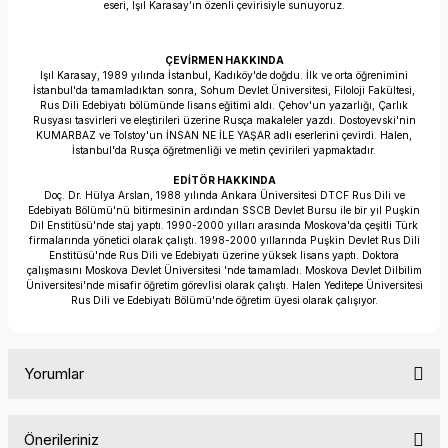
eseri, Işıl Karasay’ın özenli çevirisiyle sunuyoruz.
ÇEVİRMEN HAKKINDA
Işıl Karasay, 1989 yılında İstanbul, Kadıköy'de doğdu. İlk ve orta öğrenimini
İstanbul'da tamamladıktan sonra, Sohum Devlet Üniversitesi, Filoloji Fakültesi,
Rus Dili Edebiyatı bölümünde lisans eğitimi aldı. Çehov'un yazarlığı, Çarlık
Rusyası tasvirleri ve eleştirileri üzerine Rusça makaleler yazdı. Dostoyevski'nin
KUMARBAZ ve Tolstoy'un İNSAN NE İLE YAŞAR adlı eserlerini çevirdi. Halen,
İstanbul'da Rusça öğretmenliği ve metin çevirileri yapmaktadır.
EDİTÖR HAKKINDA
Doç. Dr. Hülya Arslan, 1988 yılında Ankara Üniversitesi DTCF Rus Dili ve
Edebiyatı Bölümü'nü bitirmesinin ardından SSCB Devlet Bursu ile bir yıl Puşkin
Dil Enstitüsü'nde staj yaptı. 1990-2000 yılları arasında Moskova'da çeşitli Türk
firmalarında yönetici olarak çalıştı. 1998-2000 yıllarında Puşkin Devlet Rus Dili
Enstitüsü'nde Rus Dili ve Edebiyatı üzerine yüksek lisans yaptı. Doktora
çalışmasını Moskova Devlet Üniversitesi 'nde tamamladı. Moskova Devlet Dilbilim
Üniversitesi'nde misafir öğretim görevlisi olarak çalıştı. Halen Yeditepe Üniversitesi
Rus Dili ve Edebiyatı Bölümü'nde öğretim üyesi olarak çalışıyor.
Yorumlar
Önerileriniz