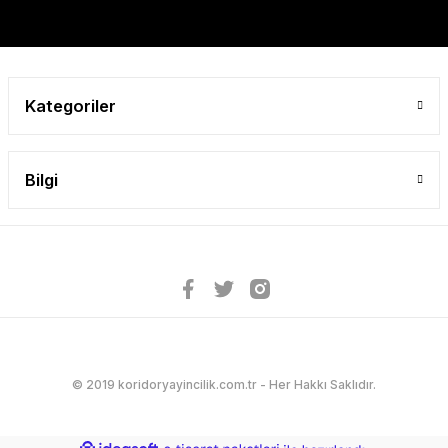
Bu ürüne benzer farklı alternatifler olmalı.
Kategoriler
Gönder
Bilgi
© 2019 koridoryayincilik.com.tr - Her Hakkı Saklıdır.