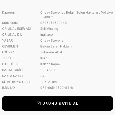
Kategori
Chevy Stevens
,
Belgin Selen Haktanır
,
Polisiye
- Gerilim
Stok Kodu
9786054629848
ORİJİNAL ESER ADI
Still Missing
ORİJİNAL DİL
İngilizce
YAZAR
Chevy Stevens
ÇEVİRMEN
Belgin Selen Haktanır
EDİTÖR
Zübeyde Abat
TÜRÜ
Kurgu
CİLT BİLGİSİ
Karton Kapak
BASIM TARİHİ
13.04.2015
SAYFA SAYISI
348
KİTAP BOYUTLARI
13,5-21 cm
ISBN NO
978-605-4629-84-8
ÜRÜNÜ SATIN AL