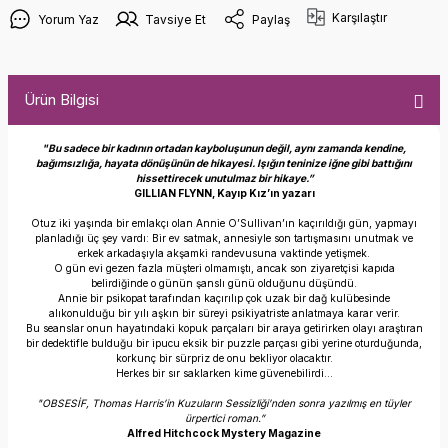
Karşılaştır
Yorum Yaz
Tavsiye Et
Paylaş
Ürün Bilgisi
"Bu sadece bir kadının ortadan kayboluşunun değil, aynı zamanda kendine,
bağımsızlığa, hayata dönüşünün de hikayesi. Işığın teninize iğne gibi battığını
hissettirecek unutulmaz bir hikaye.”
GILLIAN FLYNN, Kayıp Kız’ın yazarı
Otuz iki yaşında bir emlakçı olan Annie O’Sullivan’ın kaçırıldığı gün, yapmayı
planladığı üç şey vardı: Bir ev satmak, annesiyle son tartışmasını unutmak ve
erkek arkadaşıyla akşamki randevusuna vaktinde yetişmek.
O gün evi gezen fazla müşteri olmamıştı, ancak son ziyaretçisi kapıda
belirdiğinde o günün şanslı günü olduğunu düşündü.
Annie bir psikopat tarafından kaçırılıp çok uzak bir dağ kulübesinde
alıkonulduğu bir yılı aşkın bir süreyi psikiyatriste anlatmaya karar verir.
Bu seanslar onun hayatındaki kopuk parçaları bir araya getirirken olayı araştıran
bir dedektifle bulduğu bir ipucu eksik bir puzzle parçası gibi yerine oturduğunda,
korkunç bir sürpriz de onu bekliyor olacaktır.
Herkes bir sır saklarken kime güvenebilirdi…
"OBSESİF, Thomas Harris’in Kuzuların Sessizliği’nden sonra yazılmış en tüyler
ürpertici roman.”
Alfred Hitchcock Mystery Magazine