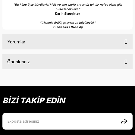
"Bu kitap öyle büyüleyici ki ilk ve son sayfa arasında tek bir nefes almış gibi
hissedeceksiniz.”
Karin Slaughter
"Gizemle örülü, şaşırtıcı ve büyüleyici.”
Publishers Weekly
Yorumlar
Önerileriniz
Bu ürüne ilk yorumu siz yapın!
Bu ürünün fiyat bilgisi, resim, ürün açıklamalarında ve diğer
konularda yetersiz gördüğünüz noktaları öneri formunu
Yorum Yaz
kullanarak tarafımıza iletebilirsiniz.
Görüş ve önerileriniz için teşekkür ederiz.
BİZİ TAKİP EDİN
Ürün resmi kalitesiz, bozuk veya görüntülenemiyor.
Ürün açıklamasında eksik bilgiler bulunuyor.
Ürün bilgilerinde hatalar bulunuyor.
Ürün fiyatı diğer sitelerden daha pahalı.