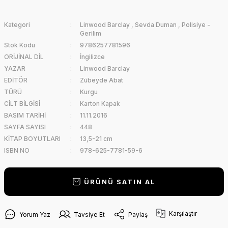
Kategori
Linwood Barclay
,
Sevda Duman
,
Polisiye -
Gerilim
Stok Kodu
9786257781596
ORİJİNAL DİL
İngilizce
YAZAR
Linwood Barclay
EDİTÖR
Zübeyde Abat
TÜRÜ
Kurgu
CİLT BİLGİSİ
Karton Kapak
BASIM TARİHİ
11.11.2016
SAYFA SAYISI
448
KİTAP BOYUTLARI
13,5-21 cm
ISBN NO
978-625-7781-59-6
ÜRÜNÜ SATIN AL
Karşılaştır
Yorum Yaz
Tavsiye Et
Paylaş