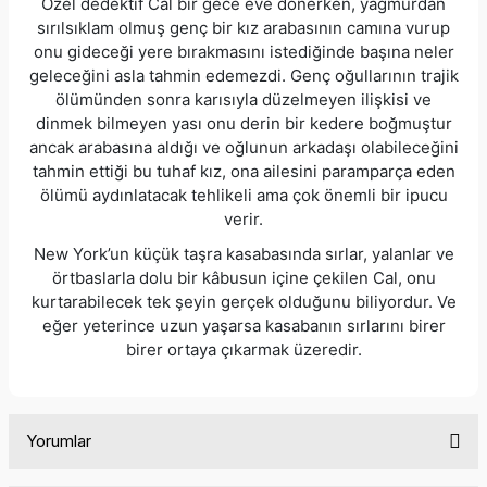
Özel dedektif Cal bir gece eve dönerken, yağmurdan
sırılsıklam olmuş genç bir kız arabasının camına vurup
onu gideceği yere bırakmasını istediğinde başına neler
geleceğini asla tahmin edemezdi. Genç oğullarının trajik
ölümünden sonra karısıyla düzelmeyen ilişkisi ve
dinmek bilmeyen yası onu derin bir kedere boğmuştur
ancak arabasına aldığı ve oğlunun arkadaşı olabileceğini
tahmin ettiği bu tuhaf kız, ona ailesini paramparça eden
ölümü aydınlatacak tehlikeli ama çok önemli bir ipucu
verir.
New York’un küçük taşra kasabasında sırlar, yalanlar ve
örtbaslarla dolu bir kâbusun içine çekilen Cal, onu
kurtarabilecek tek şeyin gerçek olduğunu biliyordur. Ve
eğer yeterince uzun yaşarsa kasabanın sırlarını birer
birer ortaya çıkarmak üzeredir.
Yorumlar