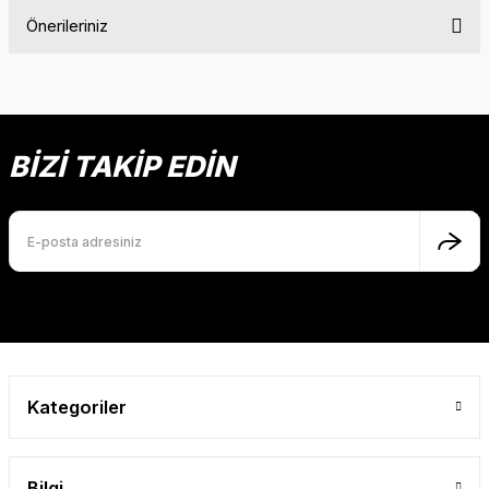
Önerileriniz
Bu ürüne ilk yorumu siz yapın!
Bu ürünün fiyat bilgisi, resim, ürün açıklamalarında ve diğer
konularda yetersiz gördüğünüz noktaları öneri formunu
Yorum Yaz
kullanarak tarafımıza iletebilirsiniz.
Görüş ve önerileriniz için teşekkür ederiz.
BİZİ TAKİP EDİN
Ürün resmi kalitesiz, bozuk veya görüntülenemiyor.
Ürün açıklamasında eksik bilgiler bulunuyor.
Ürün bilgilerinde hatalar bulunuyor.
Ürün fiyatı diğer sitelerden daha pahalı.
Bu ürüne benzer farklı alternatifler olmalı.
Kategoriler
Gönder
Bilgi