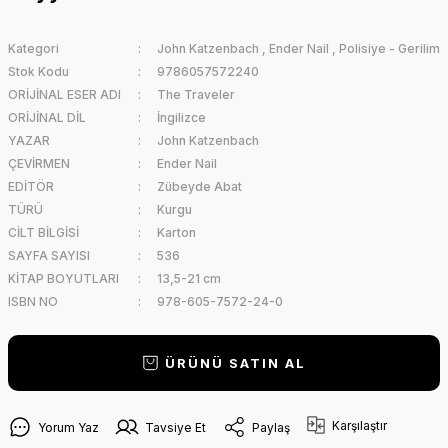
Kategori
John Katzenbach
,
Ender Nail
,
Polisiye - Gerilim
Stok Kodu
9786057572240
ORİJİNAL ESER ADI
The Traveler
ORİJİNAL DİL
İngilizce
YAZAR
John Katzenbach
ÇEVİRMEN
Ender Nail
EDİTÖR
Zübeyde Abat
TÜRÜ
Kurgu
CİLT BİLGİSİ
Karton
SAYFA SAYISI
536
KİTAP BOYUTLARI
13,5-21 cm
ISBN NO
978-605-7572-24-0
ÜRÜNÜ SATIN AL
Karşılaştır
Yorum Yaz
Tavsiye Et
Paylaş