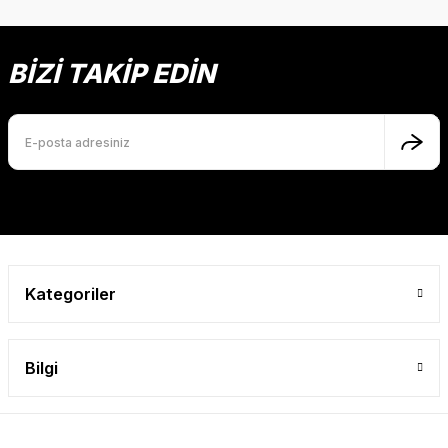
konularda yetersiz gördüğünüz noktaları öneri formunu
Yorum Yaz
kullanarak tarafımıza iletebilirsiniz.
Görüş ve önerileriniz için teşekkür ederiz.
BİZİ TAKİP EDİN
Ürün resmi kalitesiz, bozuk veya görüntülenemiyor.
Ürün açıklamasında eksik bilgiler bulunuyor.
Ürün bilgilerinde hatalar bulunuyor.
Ürün fiyatı diğer sitelerden daha pahalı.
Bu ürüne benzer farklı alternatifler olmalı.
Kategoriler
Gönder
Bilgi