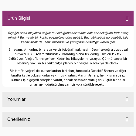
Ürün Bilgisi
Bıçağın sıcak mı yoksa soğuk mu olduğunu anlamanın çok zor olduğunu fark etmiş
miydin? Bu, ne tür bir korku yaşadığına göre değişir. Buz gibi soğuk da gelebilir, köz
kadar sıcak da. Tıpkı midende ve yüreğinde hissettiğin korku gibi.
Bir adam, bir kadın, bir araba ve bir fotoğraf makinesi… Geçmişe doğru duygusal
bir yolculuk... Adam zihnindeki karanlığın ona fısıldadığı isimleri tek tek
öldürüyor, fotoğraflarını çekiyor. Kadın ise hikayelerini yazıyor. Çünkü başka bir
seçeneği yok. Ya bu psikopatça planın bir parçası olacak ya da ölecek.
Bir tarafta yeğeni de kurbanlardan biri olan, hınç dolu Dedektif Barren ve diğer
tarafta katile gölgesi kadar yakın psikiyatrist Martin Jeffers; her ikisinin de iz
sürmek için geçerli sebepleri vardır, ancak hesaplanmamış en küçük bir adım
onları geri dönüşü olmayan bir yola sürükleyecektir.
Yorumlar
Önerileriniz
Bu ürüne ilk yorumu siz yapın!
Bu ürünün fiyat bilgisi, resim, ürün açıklamalarında ve diğer