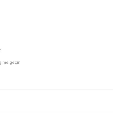
r
işime geçin