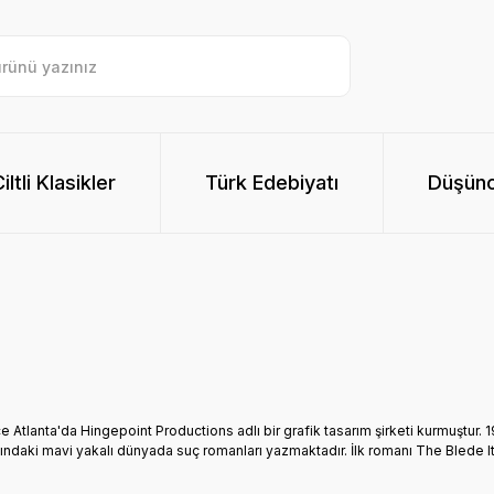
ltli Klasikler
Türk Edebiyatı
Düşünc
tlanta'da Hingepoint Productions adlı bir grafik tasarım şirketi kurmuştur. 1
ındaki mavi yakalı dünyada suç romanları yazmaktadır. İlk romanı The Blede I