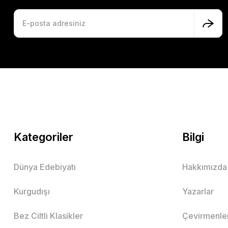
Kategoriler
Bilgi
Dünya Edebiyatı
Hakkımızda
Kurgudışı
Yazarlar
Bez Ciltli Klasikler
Çevirmenle