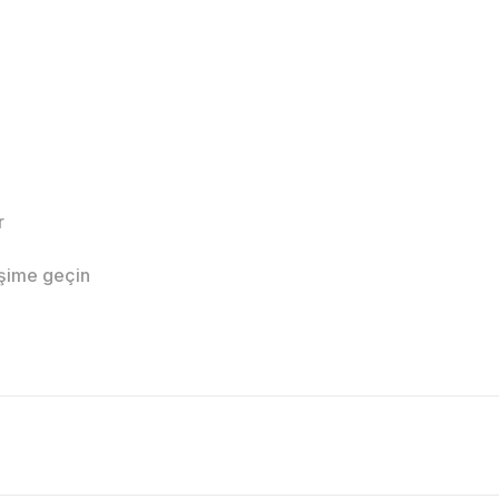
r
işime geçin