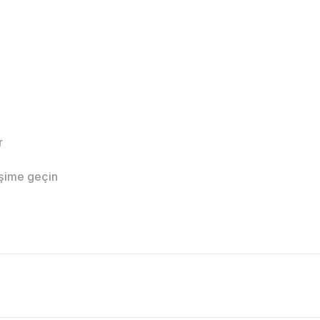
r
işime geçin